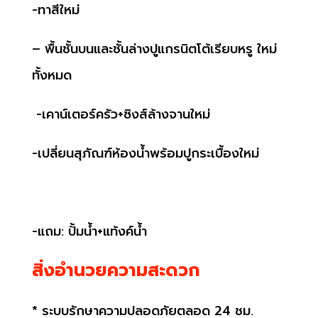
-ทาสีใหม่
– พื้นชั้นบนและชั้นล่างปูแกรนิตโต้เรียบหรู ใหม่
ทั้งหมด
-เคาน์เตอร์ครัว+ซิงส์ล้างจานใหม่
-เปลี่ยนสุภัณฑ์ห้องน้ำพร้อมปูกระเบื้องใหม่
-แถม: ปั้มน้ำ+แท้งค์น้ำ
สิ่งอำนวยความสะดวก
* ระบบรักษาความปลอดภัยตลอด 24
ชม.